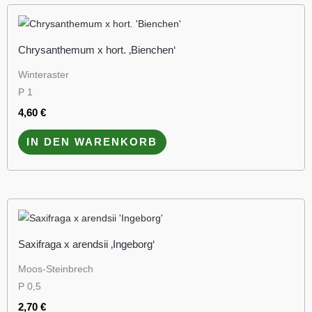
Chrysanthemum x hort. ‚Bienchen‘
Winteraster
P 1
4,60
€
IN DEN WARENKORB
Saxifraga x arendsii ‚Ingeborg‘
Moos-Steinbrech
P 0,5
2,70
€