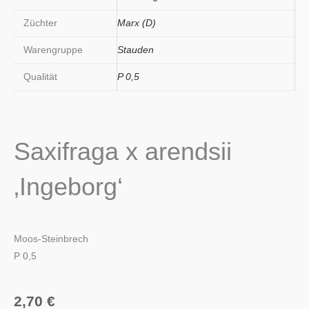
Züchter
Marx (D)
Warengruppe
Stauden
Qualität
P 0,5
Saxifraga x arendsii
‚Ingeborg‘
Moos-Steinbrech
P 0,5
2,70
€