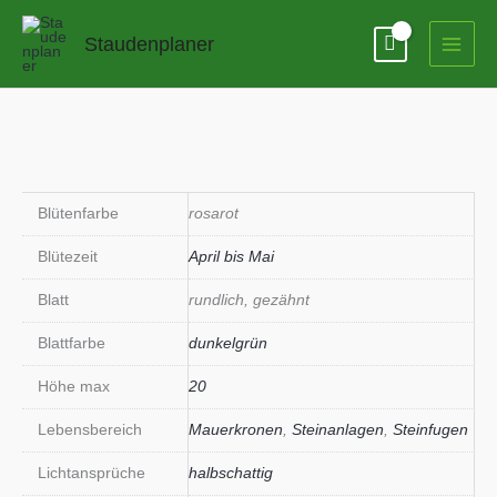
Zum
Inhalt
Staudenplaner
springen
Blütenfarbe
rosarot
Blütezeit
April bis Mai
Blatt
rundlich, gezähnt
Blattfarbe
dunkelgrün
Höhe max
20
Lebensbereich
Mauerkronen
,
Steinanlagen
,
Steinfugen
Lichtansprüche
halbschattig