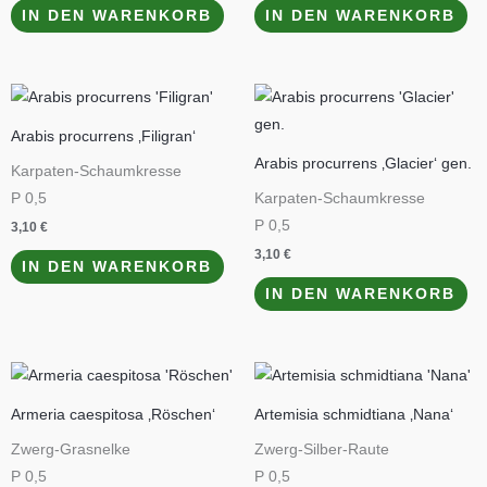
IN DEN WARENKORB
IN DEN WARENKORB
Arabis procurrens ‚Filigran‘
Arabis procurrens ‚Glacier‘ gen.
Karpaten-Schaumkresse
P 0,5
Karpaten-Schaumkresse
P 0,5
3,10
€
3,10
€
IN DEN WARENKORB
IN DEN WARENKORB
Armeria caespitosa ‚Röschen‘
Artemisia schmidtiana ‚Nana‘
Zwerg-Grasnelke
Zwerg-Silber-Raute
P 0,5
P 0,5