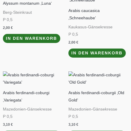
Alyssum montanum ‚Luna‘
Arabis caucasica
Berg-Steinkraut
‚Schneehaube‘
P 0,5
Kaukasus-Gänsekresse
2,00
€
P 0,5
IN DEN WARENKORB
2,00
€
IN DEN WARENKORB
Arabis ferdinandi-coburgi
Arabis ferdinandi-coburgii ‚Old
‚Variegata‘
Gold‘
Mazedonien-Gänsekresse
Mazedonien-Gänsekresse
P 0,5
P 0,5
3,10
€
3,10
€