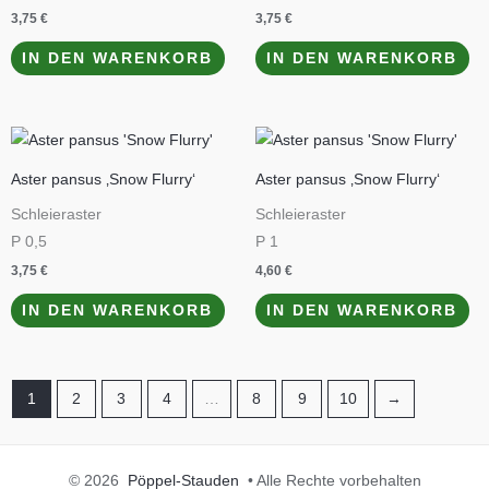
3,75
€
3,75
€
IN DEN WARENKORB
IN DEN WARENKORB
Aster pansus ‚Snow Flurry‘
Aster pansus ‚Snow Flurry‘
Schleieraster
Schleieraster
P 0,5
P 1
3,75
€
4,60
€
IN DEN WARENKORB
IN DEN WARENKORB
1
2
3
4
…
8
9
10
→
© 2026
Pöppel-Stauden
• Alle Rechte vorbehalten