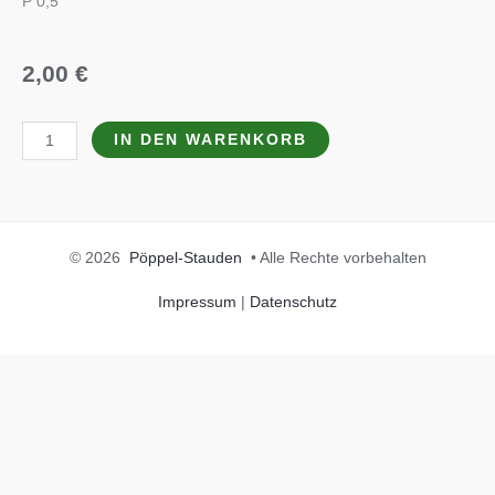
P 0,5
2,00
€
Alyssum
IN DEN WARENKORB
montanum
'Luna'
Menge
© 2026
Pöppel-Stauden
• Alle Rechte vorbehalten
Impressum
|
Datenschutz