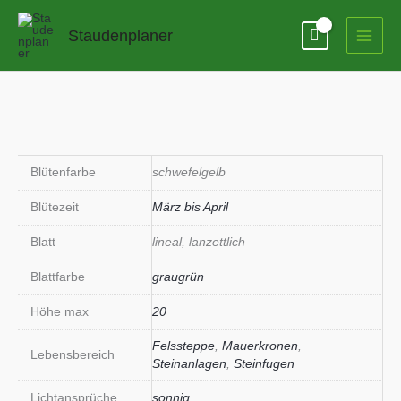
Zum
Inhalt
Staudenplaner
springen
Blütenfarbe
schwefelgelb
Blütezeit
März bis April
Blatt
lineal, lanzettlich
Blattfarbe
graugrün
Höhe max
20
Felssteppe
,
Mauerkronen
,
Lebensbereich
Steinanlagen
,
Steinfugen
Lichtansprüche
sonnig