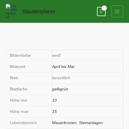
Zum
Inhalt
Staudenplaner
springen
Blütenfarbe
weiß
Blütezeit
April bis Mai
Blatt
lanzettlich
Blattfarbe
gelbgrün
Höhe min
10
Höhe max
15
Lebensbereich
Mauerkronen
,
Steinanlagen