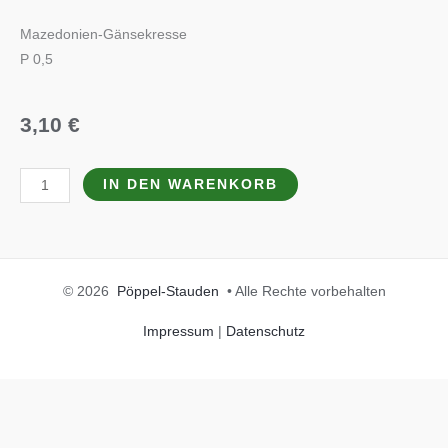
Mazedonien-Gänsekresse
P 0,5
3,10
€
Arabis
IN DEN WARENKORB
ferdinandi-
coburgii
'Old
Gold'
© 2026
Pöppel-Stauden
• Alle Rechte vorbehalten
Menge
Impressum
|
Datenschutz