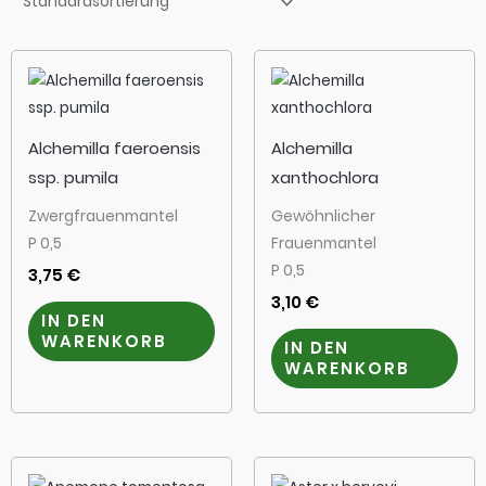
Alchemilla faeroensis
Alchemilla
ssp. pumila
xanthochlora
Zwergfrauenmantel
Gewöhnlicher
P 0,5
Frauenmantel
P 0,5
3,75
€
3,10
€
IN DEN
WARENKORB
IN DEN
WARENKORB