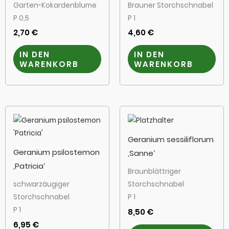
Garten-Kokardenblume
Brauner Storchschnabel
P 0,5
P 1
2,70
€
4,60
€
IN DEN
IN DEN
WARENKORB
WARENKORB
Geranium sessiliflorum
Geranium psilostemon
‚Sanne‘
‚Patricia‘
Braunblättriger
schwarzäugiger
Storchschnabel
Storchschnabel
P 1
P 1
8,50
€
6,95
€