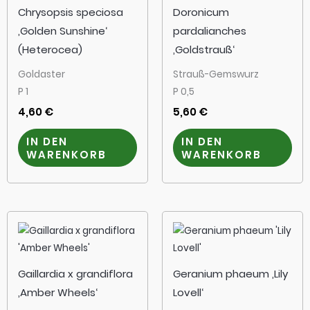
Chrysopsis speciosa
Doronicum
‚Golden Sunshine‘
pardalianches
(Heterocea)
‚Goldstrauß‘
Goldaster
Strauß-Gemswurz
P 1
P 0,5
4,60
€
5,60
€
IN DEN
IN DEN
WARENKORB
WARENKORB
Gaillardia x grandiflora
Geranium phaeum ‚Lily
‚Amber Wheels‘
Lovell‘