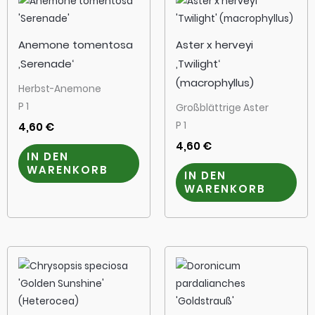
Anemone tomentosa
Aster x herveyi
‚Serenade‘
‚Twilight‘
(macrophyllus)
Herbst-Anemone
P 1
Großblättrige Aster
P 1
4,60
€
4,60
€
IN DEN
WARENKORB
IN DEN
WARENKORB