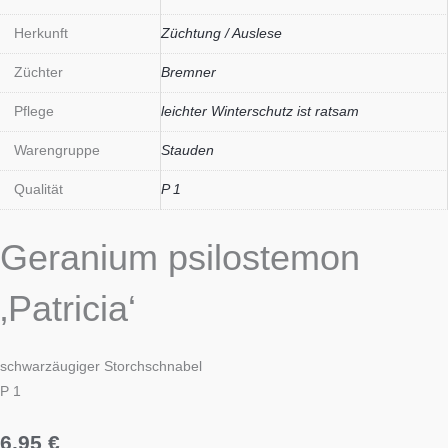
Herkunft
Züchtung / Auslese
Züchter
Bremner
Pflege
leichter Winterschutz ist ratsam
Warengruppe
Stauden
Qualität
P 1
Geranium psilostemon
‚Patricia‘
schwarzäugiger Storchschnabel
P 1
6,95
€