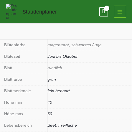
Zum
Inhalt
Staudenplaner
springen
Geranium
psilostemon
'Patricia'
Blütenfarbe
magentarot, schwarzes Auge
Menge
Blütezeit
Juni bis Oktober
Blatt
rundlich
Blattfarbe
grün
Blattmerkmale
fein behaart
Höhe min
40
Höhe max
60
Lebensbereich
Beet
,
Freifläche