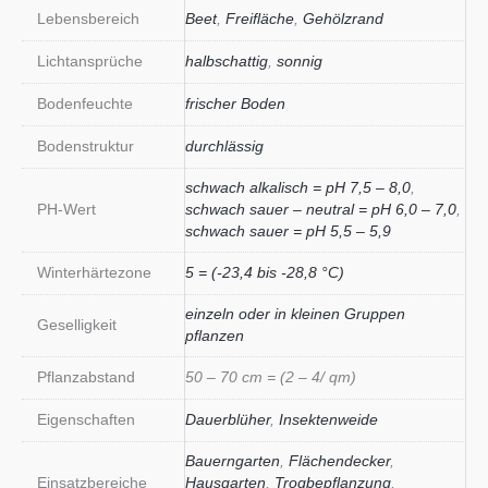
Lebensbereich
Beet
,
Freifläche
,
Gehölzrand
Lichtansprüche
halbschattig
,
sonnig
Bodenfeuchte
frischer Boden
Bodenstruktur
durchlässig
schwach alkalisch = pH 7,5 – 8,0
,
PH-Wert
schwach sauer – neutral = pH 6,0 – 7,0
,
schwach sauer = pH 5,5 – 5,9
Winterhärtezone
5 = (-23,4 bis -28,8 °C)
einzeln oder in kleinen Gruppen
Geselligkeit
pflanzen
Pflanzabstand
50 – 70 cm = (2 – 4/ qm)
Eigenschaften
Dauerblüher
,
Insektenweide
Bauerngarten
,
Flächendecker
,
Einsatzbereiche
Hausgarten
,
Trogbepflanzung
,