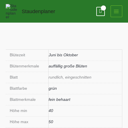
Zum
Inhalt
Staudenplaner
springen
Blütezeit
Juni bis Oktober
Blütenmerkmale
auffällig große Blüten
Blatt
rundlich, eingeschnitten
Blattfarbe
grün
Blattmerkmale
fein behaart
Höhe min
40
Höhe max
50