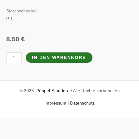
Storchschnabel
P 1
8,50
€
Geranium
IN DEN WARENKORB
wallichianum
'Azure
Rush'
(S)
© 2026
Pöppel-Stauden
• Alle Rechte vorbehalten
Menge
Impressum
|
Datenschutz