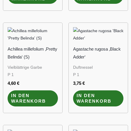
Achillea millefolium ‚Pretty
Agastache rugosa ‚Black
Belinda‘ (S)
Adder‘
Vielblättrige Garbe
Duftnessel
P 1
P 1
4,60
€
3,75
€
IN DEN
IN DEN
WARENKORB
WARENKORB