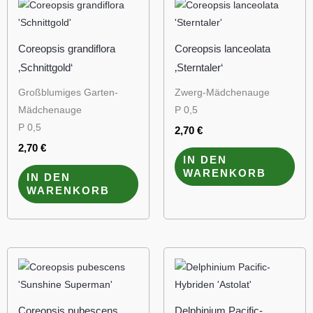
Coreopsis grandiflora
Coreopsis lanceolata
‚Schnittgold‘
‚Sterntaler‘
Großblumiges Garten-
Zwerg-Mädchenauge
Mädchenauge
P 0,5
P 0,5
2,70
€
2,70
€
IN DEN
WARENKORB
IN DEN
WARENKORB
Coreopsis pubescens
Delphinium Pacific-