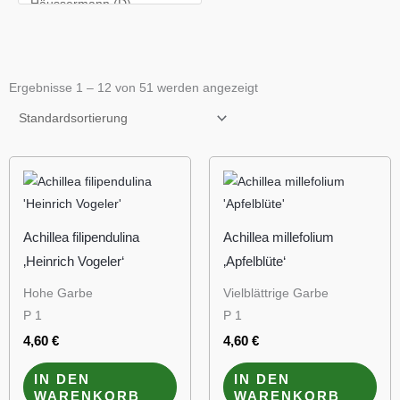
Ergebnisse 1 – 12 von 51 werden angezeigt
Achillea filipendulina
Achillea millefolium
‚Heinrich Vogeler‘
‚Apfelblüte‘
Hohe Garbe
Vielblättrige Garbe
P 1
P 1
4,60
€
4,60
€
IN DEN
IN DEN
WARENKORB
WARENKORB