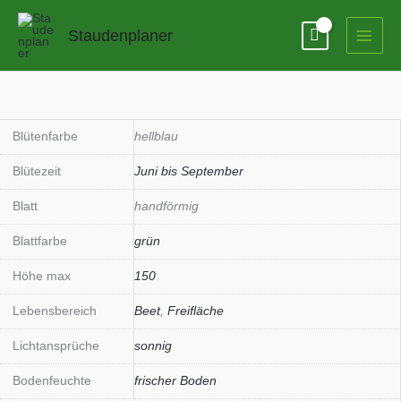
Zum
Inhalt
Staudenplaner
springen
Delphinium
Pacific-
Hybriden
Blütenfarbe
hellblau
'Blue
Blütezeit
Juni bis September
Bird'
Menge
Blatt
handförmig
Blattfarbe
grün
Höhe max
150
Lebensbereich
Beet
,
Freifläche
Lichtansprüche
sonnig
Bodenfeuchte
frischer Boden