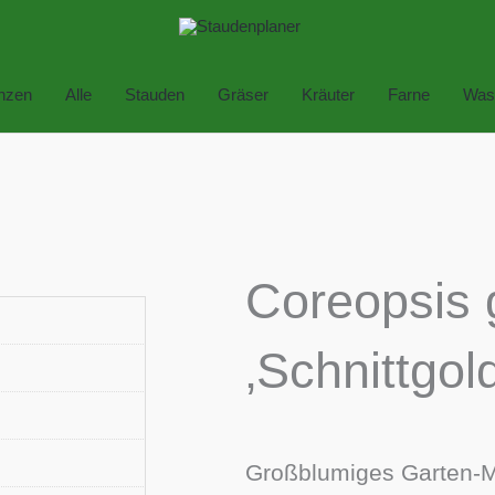
anzen
Alle
Stauden
Gräser
Kräuter
Farne
Was
Coreopsis g
‚Schnittgold
Großblumiges Garten-