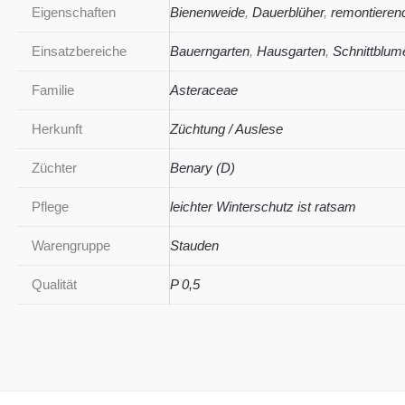
Eigenschaften
Bienenweide
,
Dauerblüher
,
remontieren
Einsatzbereiche
Bauerngarten
,
Hausgarten
,
Schnittblum
Familie
Asteraceae
Herkunft
Züchtung / Auslese
Züchter
Benary (D)
Pflege
leichter Winterschutz ist ratsam
Warengruppe
Stauden
Qualität
P 0,5