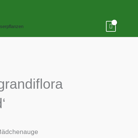
serpflanzen
randiflora
‘
Mädchenauge