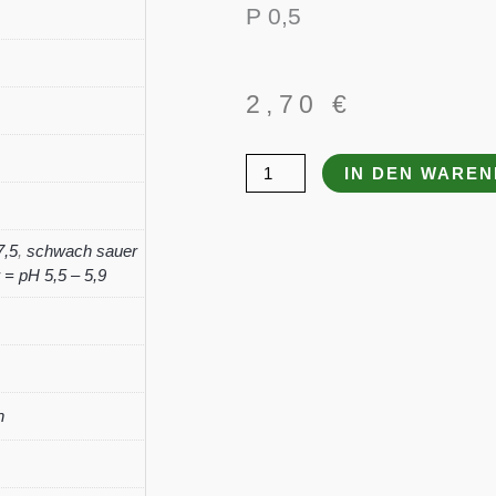
P 0,5
2,70
€
Coreopsis
IN DEN WARE
grandiflora
'Schnittgold'
7,5
,
schwach sauer
Menge
= pH 5,5 – 5,9
n