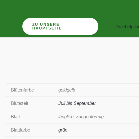
Zum
Inhalt
springen
ZU UNSERE
Zwiebelpfl
HAUPTSEITE
Blütenfarbe
goldgelb
Blütezeit
Juli bis September
Blatt
länglich, zungenförmig
Blattfarbe
grün