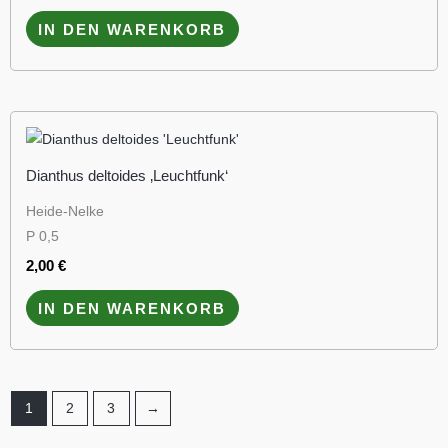
IN DEN WARENKORB
Dianthus deltoides ‚Leuchtfunk‘
Heide-Nelke
P 0,5
2,00
€
IN DEN WARENKORB
1
2
3
→