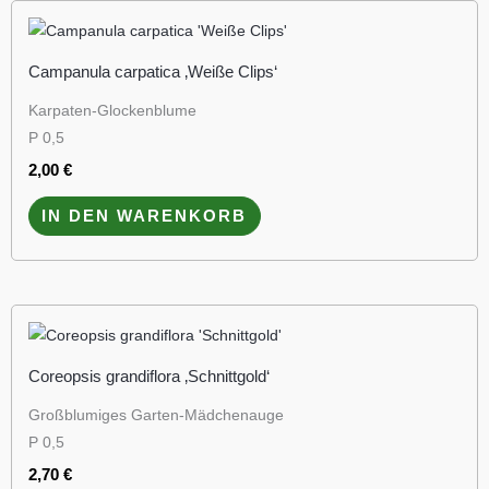
Campanula carpatica ‚Weiße Clips‘
Karpaten-Glockenblume
P 0,5
2,00
€
IN DEN WARENKORB
Coreopsis grandiflora ‚Schnittgold‘
Großblumiges Garten-Mädchenauge
P 0,5
2,70
€