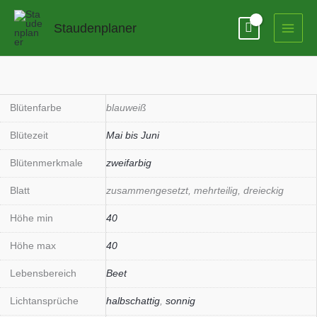
Zum
Inhalt
Staudenplaner
springen
Aquilegia
'Spring
Magic
Blütenfarbe
blauweiß
Blau-
Blütezeit
Mai bis Juni
Weiß'
Menge
Blütenmerkmale
zweifarbig
Blatt
zusammengesetzt, mehrteilig, dreieckig
Höhe min
40
Höhe max
40
Lebensbereich
Beet
Lichtansprüche
halbschattig
,
sonnig