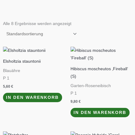
Alle 8 Ergebnisse werden angezeigt
Elsholtzia stauntonii
Hibiscus moscheutos ‚Fireball‘
Blauähre
(S)
P 1
Garten-Roseneibisch
5,60
€
P 1
IN DEN WARENKORB
9,80
€
IN DEN WARENKORB