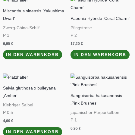
Miscanthus sinensis ‚Yakushima
Dwarf‘
Paeonia Hybride ‚Coral Charm‘
Zwerg-China-Schilf
Pfingstrose
P 1
P 2
6,95
€
17,20
€
IN DEN WARENKORB
IN DEN WARENKORB
Salvia glutinosa x bulleyana
‚Amber‘
Sanguisorba hakusanensis
‚Pink Brushes‘
Klebriger Salbei
P 0,5
japanischer Purpurkolben
P 1
4,60
€
6,95
€
IN DEN WARENKORB