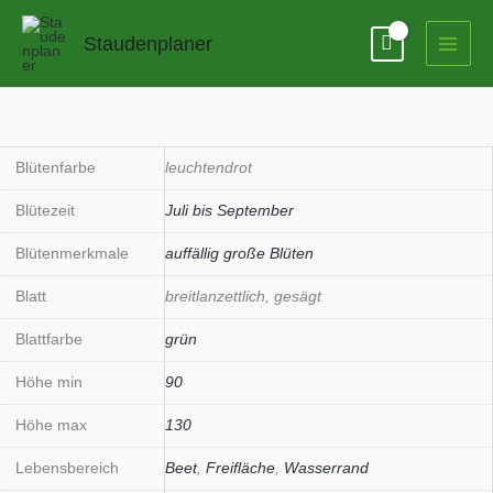
Zum
Inhalt
Staudenplaner
springen
Hibiscus
moscheutos
'Fireball'
Blütenfarbe
leuchtendrot
(S)
Blütezeit
Juli bis September
Menge
Blütenmerkmale
auffällig große Blüten
Blatt
breitlanzettlich, gesägt
Blattfarbe
grün
Höhe min
90
Höhe max
130
Lebensbereich
Beet
,
Freifläche
,
Wasserrand