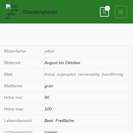
Zum
Inhalt
Staudenplaner
springen
Blütenfarbe
silber
Blütezeit
August bis Oktober
Blatt
lineal, zugespitzt, riemenartig, bandförmig
Blattfarbe
grün
Höhe min
90
Höhe max
100
Lebensbereich
Beet
,
Freifläche
Lichtansprüche
sonnig