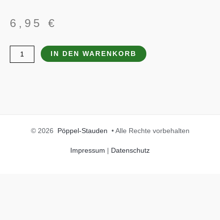
6,95
€
Miscanthus
IN DEN WARENKORB
sinensis
'Yakushima
Dwarf'
Menge
© 2026
Pöppel-Stauden
• Alle Rechte vorbehalten
Impressum
|
Datenschutz