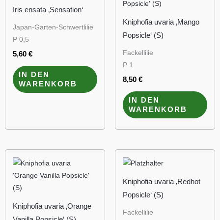
Iris ensata ‚Sensation‘
Kniphofia uvaria ‚Mango
Japan-Garten-Schwertlilie
Popsicle‘ (S)
P 0,5
Fackellilie
5,60
€
P 1
IN DEN
8,50
€
WARENKORB
IN DEN
WARENKORB
Kniphofia uvaria ‚Redhot
Popsicle‘ (S)
Kniphofia uvaria ‚Orange
Fackellilie
Vanilla Popsicle‘ (S)