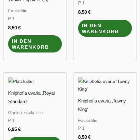
P 1
Fackellilie
8,50
€
P 1
IN DEN
8,50
€
WARENKORB
IN DEN
WARENKORB
Kniphofia uvaria ‚Royal
Kniphofia uvaria ‚Tawny
Standard‘
King‘
Garten-Fackellilie
P 1
Fackellilie
P 1
6,95
€
8,50
€