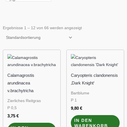
Ergebnisse 1 – 12 von 66 werden angezeigt
Calamagrostis
Caryopteris clandonensis
arundinacea
‚Dark Knight‘
v.brachytricha
Bartblume
P 1
Zierliches Reitgras
P 0,5
9,80
€
3,75
€
IN DEN
WARENKORB