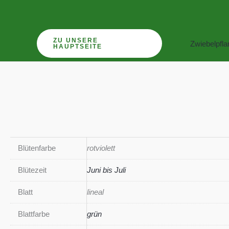
Zum
Inhalt
springen
ZU UNSERE
Zwiebelpfl
HAUPTSEITE
Blütenfarbe
rotviolett
Blütezeit
Juni bis Juli
Blatt
lineal
Blattfarbe
grün