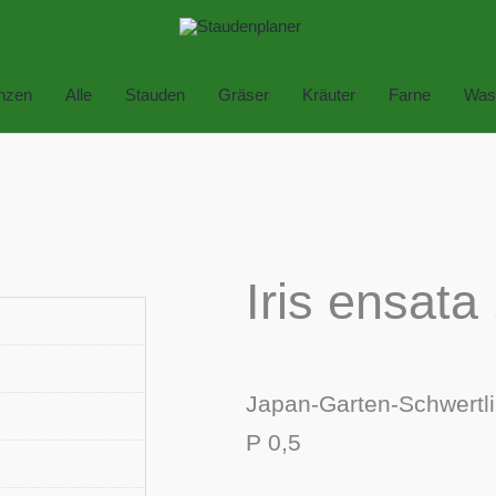
anzen
Alle
Stauden
Gräser
Kräuter
Farne
Was
Iris ensata
Japan-Garten-Schwertli
P 0,5