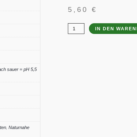
5,60
€
Iris
IN DEN WARE
ensata
'Sensation'
Menge
ch sauer = pH 5,5
ten
,
Naturnahe