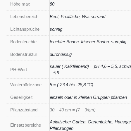
Höhe max
80
Lebensbereich
Beet
,
Freifläche
,
Wasserrand
Lichtansprüche
sonnig
Bodenfeuchte
feuchter Boden
,
frischer Boden
,
sumpfig
Bodenstruktur
durchlässig
sauer ( Kalkfliehend) = pH 4,6 – 5,5
,
schwa
PH-Wert
– 5,9
Winterhärtezone
5 = (-23,4 bis -28,8 °C)
Geselligkeit
einzeln oder in kleinen Gruppen pflanzen
Pflanzabstand
30 – 40 cm = (7 – 9/qm)
Asiatischer Garten
,
Gartenteiche
,
Hausgar
Einsatzbereiche
Pflanzungen