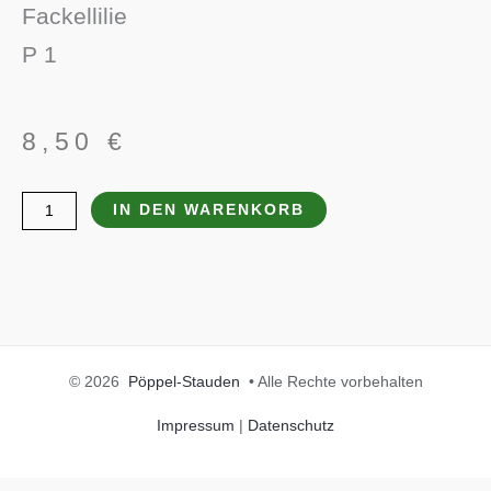
Fackellilie
P 1
8,50
€
Kniphofia
IN DEN WARENKORB
uvaria
'Redhot
Popsicle'
(S)
Menge
© 2026
Pöppel-Stauden
• Alle Rechte vorbehalten
Impressum
|
Datenschutz