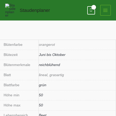
Zum
Inhalt
Staudenplaner
springen
Blütenfarbe
orangerot
Blütezeit
Juni bis Oktober
Blütenmerkmale
reichblühend
Blatt
lineal, grasartig
Blattfarbe
grün
Höhe min
50
Höhe max
50
Lebensbereich
Beet