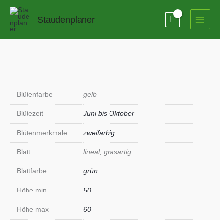
Zum
Inhalt
Staudenplaner
springen
Blütenfarbe
gelb
Blütezeit
Juni bis Oktober
Blütenmerkmale
zweifarbig
Blatt
lineal, grasartig
Blattfarbe
grün
Höhe min
50
Höhe max
60