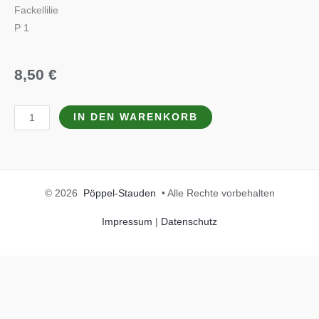
Fackellilie
P 1
8,50
€
Kniphofia
IN DEN WARENKORB
uvaria
'Orange
Vanilla
Popsicle'
© 2026
Pöppel-Stauden
• Alle Rechte vorbehalten
(S)
Menge
Impressum
|
Datenschutz