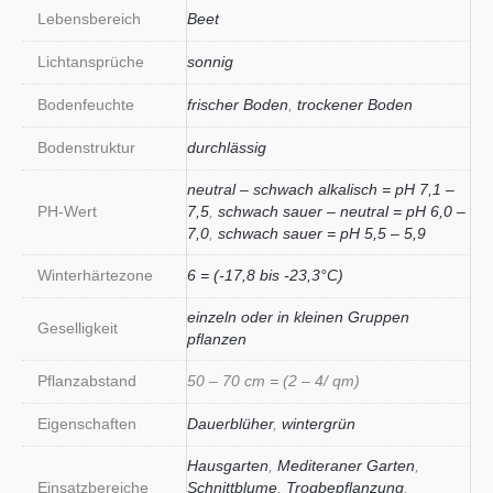
Lebensbereich
Beet
Lichtansprüche
sonnig
Bodenfeuchte
frischer Boden
,
trockener Boden
Bodenstruktur
durchlässig
neutral – schwach alkalisch = pH 7,1 –
PH-Wert
7,5
,
schwach sauer – neutral = pH 6,0 –
7,0
,
schwach sauer = pH 5,5 – 5,9
Winterhärtezone
6 = (-17,8 bis -23,3°C)
einzeln oder in kleinen Gruppen
Geselligkeit
pflanzen
Pflanzabstand
50 – 70 cm = (2 – 4/ qm)
Eigenschaften
Dauerblüher
,
wintergrün
Hausgarten
,
Mediteraner Garten
,
Einsatzbereiche
Schnittblume
,
Trogbepflanzung
,