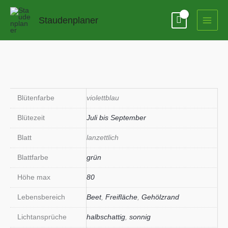
Zum
Inhalt
Staudenplaner
springen
Blütenfarbe
violettblau
Blütezeit
Juli bis September
Blatt
lanzettlich
Blattfarbe
grün
Höhe max
80
Lebensbereich
Beet
,
Freifläche
,
Gehölzrand
Lichtansprüche
halbschattig
,
sonnig