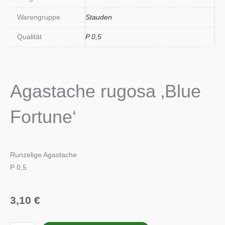
Warengruppe
Stauden
Qualität
P 0,5
Agastache rugosa ‚Blue
Fortune‘
Runzelige Agastache
P 0,5
3,10
€