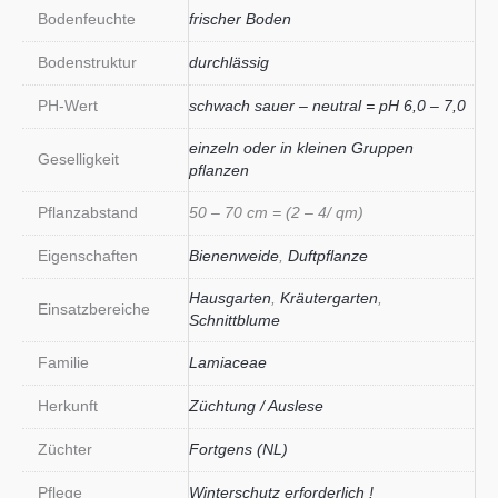
Bodenfeuchte
frischer Boden
Bodenstruktur
durchlässig
PH-Wert
schwach sauer – neutral = pH 6,0 – 7,0
einzeln oder in kleinen Gruppen
Geselligkeit
pflanzen
Pflanzabstand
50 – 70 cm = (2 – 4/ qm)
Eigenschaften
Bienenweide
,
Duftpflanze
Hausgarten
,
Kräutergarten
,
Einsatzbereiche
Schnittblume
Familie
Lamiaceae
Herkunft
Züchtung / Auslese
Züchter
Fortgens (NL)
Pflege
Winterschutz erforderlich !