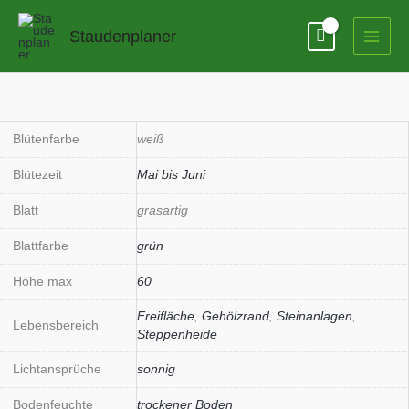
Zum
Inhalt
Staudenplaner
springen
Anthericum
liliago
Menge
Blütenfarbe
weiß
Blütezeit
Mai bis Juni
Blatt
grasartig
Blattfarbe
grün
Höhe max
60
Freifläche
,
Gehölzrand
,
Steinanlagen
,
Lebensbereich
Steppenheide
Lichtansprüche
sonnig
Bodenfeuchte
trockener Boden