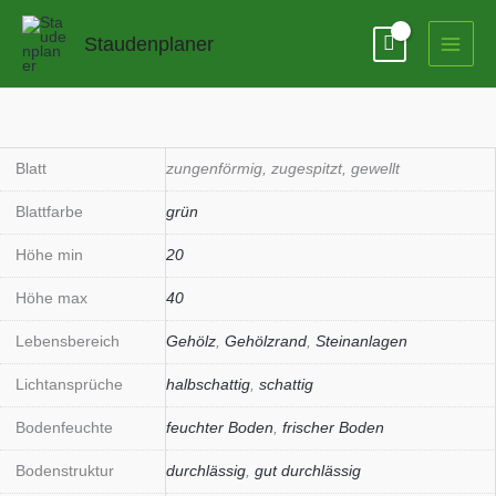
Zum
Inhalt
Staudenplaner
springen
Asplenium
scolopendrium
'Undulatum'
Blatt
zungenförmig, zugespitzt, gewellt
Menge
Blattfarbe
grün
Höhe min
20
Höhe max
40
Lebensbereich
Gehölz
,
Gehölzrand
,
Steinanlagen
Lichtansprüche
halbschattig
,
schattig
Bodenfeuchte
feuchter Boden
,
frischer Boden
Bodenstruktur
durchlässig
,
gut durchlässig