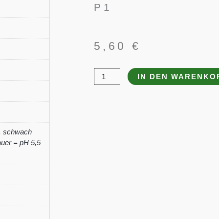
P 1
5,60
€
Aster
IN DEN WARENKO
novae-
angliae
'Ann
Leys'
,
schwach
Menge
uer = pH 5,5 –