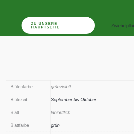
Zum
Inhalt
springen
ZU UNSERE
Zwiebelpfl
HAUPTSEITE
Blütenfarbe
grünviolett
Blütezeit
September bis Oktober
Blatt
lanzettlich
Blattfarbe
grün