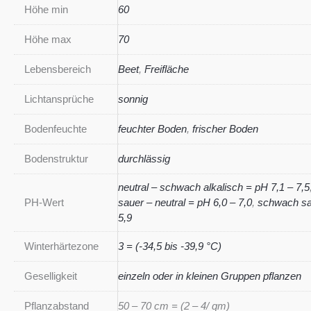
Höhe min
60
Höhe max
70
Lebensbereich
Beet
,
Freifläche
Lichtansprüche
sonnig
Bodenfeuchte
feuchter Boden
,
frischer Boden
Bodenstruktur
durchlässig
neutral – schwach alkalisch = pH 7,1 – 7,5
PH-Wert
sauer – neutral = pH 6,0 – 7,0
,
schwach sa
5,9
Winterhärtezone
3 = (-34,5 bis -39,9 °C)
Geselligkeit
einzeln oder in kleinen Gruppen pflanzen
Pflanzabstand
50 – 70 cm = (2 – 4/ qm)