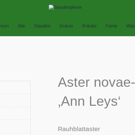
anzen
Alle
Stauden
Gräser
Kräuter
Farne
Was
Aster novae-
‚Ann Leys‘
Rauhblattaster