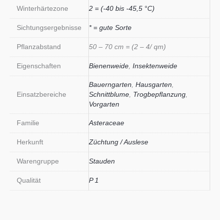
Winterhärtezone
2 = (-40 bis -45,5 °C)
Sichtungsergebnisse
* = gute Sorte
Pflanzabstand
50 – 70 cm = (2 – 4/ qm)
Eigenschaften
Bienenweide
,
Insektenweide
Bauerngarten
,
Hausgarten
,
Einsatzbereiche
Schnittblume
,
Trogbepflanzung
,
Vorgarten
Familie
Asteraceae
Herkunft
Züchtung / Auslese
Warengruppe
Stauden
Qualität
P 1