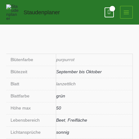
Zum
Inhalt
Staudenplaner
springen
Blütenfarbe
purpurrot
Blütezeit
September bis Oktober
Blatt
lanzettlich
Blattfarbe
grün
Höhe max
50
Lebensbereich
Beet
,
Freifläche
Lichtansprüche
sonnig