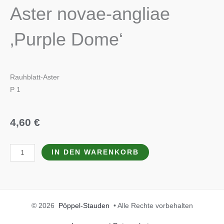
Aster novae-angliae
‚Purple Dome‘
Rauhblatt-Aster
P 1
4,60
€
Aster
IN DEN WARENKORB
novae-
angliae
'Purple
Dome'
© 2026
Pöppel-Stauden
• Alle Rechte vorbehalten
Menge