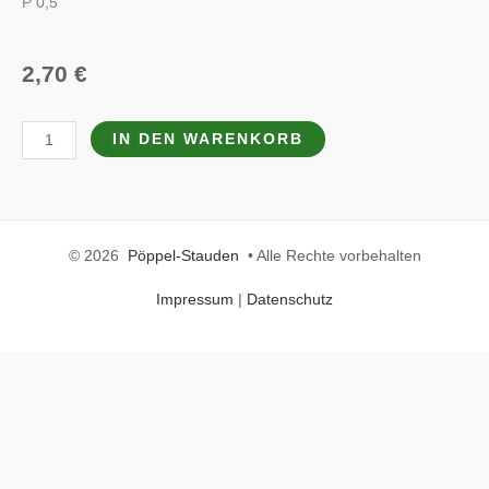
P 0,5
2,70
€
Aster
IN DEN WARENKORB
tongolensis
'Wartburgstern'
Menge
© 2026
Pöppel-Stauden
• Alle Rechte vorbehalten
Impressum
|
Datenschutz