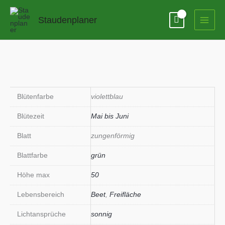
Zum
Inhalt
Staudenplaner
springen
Blütenfarbe
violettblau
Blütezeit
Mai bis Juni
Blatt
zungenförmig
Blattfarbe
grün
Höhe max
50
Lebensbereich
Beet
,
Freifläche
Lichtansprüche
sonnig