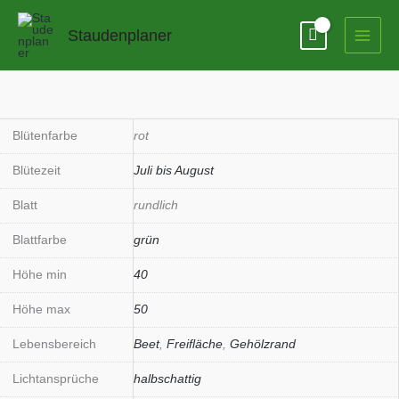
Zum
Inhalt
Staudenplaner
springen
Astrantia
major
'Moulin
Blütenfarbe
rot
Rouge'
Blütezeit
Juli bis August
(S)
Menge
Blatt
rundlich
Blattfarbe
grün
Höhe min
40
Höhe max
50
Lebensbereich
Beet
,
Freifläche
,
Gehölzrand
Lichtansprüche
halbschattig