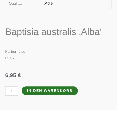
Qualität
P 0,5
Baptisia australis ‚Alba‘
Färberhülse
P 0,5
6,95
€
Baptisia
IN DEN WARENKORB
australis
'Alba'
Menge