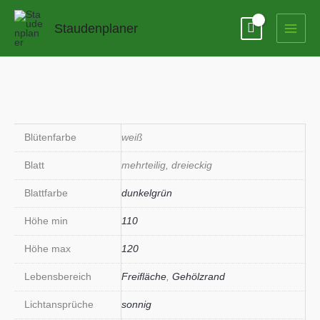
Zum
Inhalt
Staudenplaner
springen
Blütenfarbe
weiß
Blatt
mehrteilig, dreieckig
Blattfarbe
dunkelgrün
Höhe min
110
Höhe max
120
Lebensbereich
Freifläche
,
Gehölzrand
Lichtansprüche
sonnig