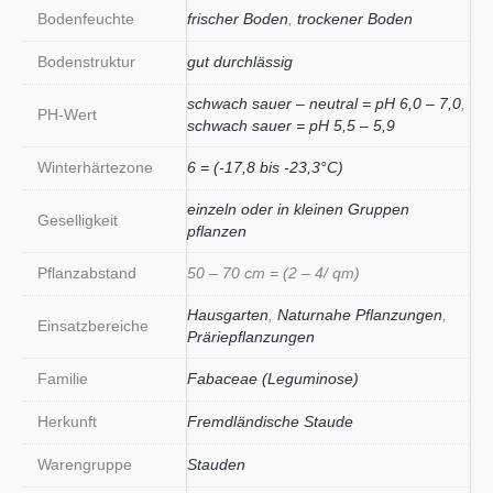
Bodenfeuchte
frischer Boden
,
trockener Boden
Bodenstruktur
gut durchlässig
schwach sauer – neutral = pH 6,0 – 7,0
,
PH-Wert
schwach sauer = pH 5,5 – 5,9
Winterhärtezone
6 = (-17,8 bis -23,3°C)
einzeln oder in kleinen Gruppen
Geselligkeit
pflanzen
Pflanzabstand
50 – 70 cm = (2 – 4/ qm)
Hausgarten
,
Naturnahe Pflanzungen
,
Einsatzbereiche
Präriepflanzungen
Familie
Fabaceae (Leguminose)
Herkunft
Fremdländische Staude
Warengruppe
Stauden