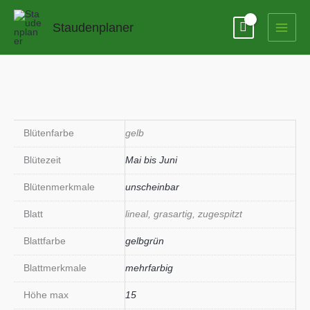
Zum
Inhalt
Staudenplaner
springen
Blütenfarbe
gelb
Blütezeit
Mai bis Juni
Blütenmerkmale
unscheinbar
Blatt
lineal, grasartig, zugespitzt
Blattfarbe
gelbgrün
Blattmerkmale
mehrfarbig
Höhe max
15