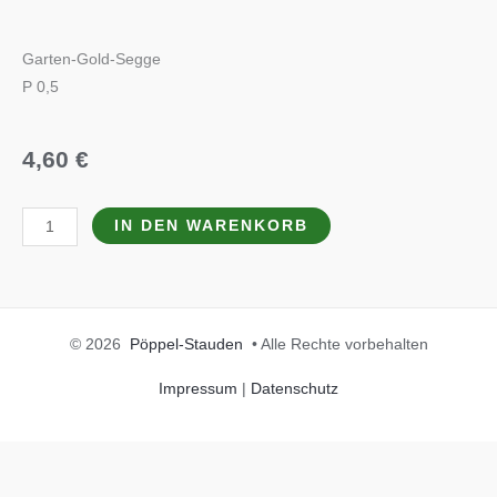
Garten-Gold-Segge
P 0,5
4,60
€
Carex
IN DEN WARENKORB
oshimensis
'Evergold'
Menge
© 2026
Pöppel-Stauden
• Alle Rechte vorbehalten
Impressum
|
Datenschutz