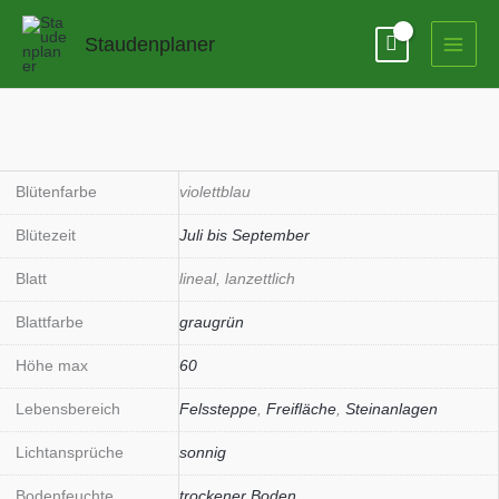
Zum
Inhalt
Staudenplaner
springen
Blütenfarbe
violettblau
Blütezeit
Juli bis September
Blatt
lineal, lanzettlich
Blattfarbe
graugrün
Höhe max
60
Lebensbereich
Felssteppe
,
Freifläche
,
Steinanlagen
Lichtansprüche
sonnig
Bodenfeuchte
trockener Boden