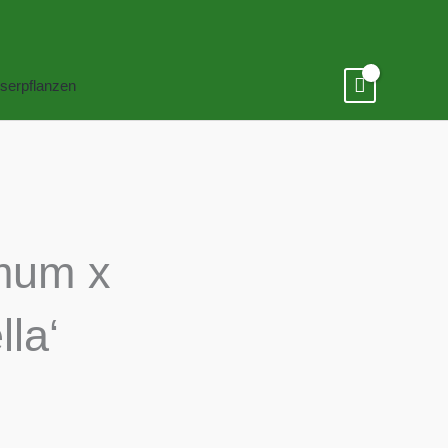
serpflanzen
mum x
lla‘