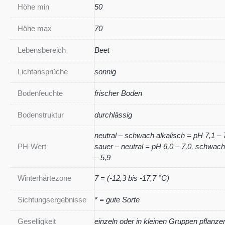
Höhe min
50
Höhe max
70
Lebensbereich
Beet
Lichtansprüche
sonnig
Bodenfeuchte
frischer Boden
Bodenstruktur
durchlässig
neutral – schwach alkalisch = pH 7,1 – 
PH-Wert
sauer – neutral = pH 6,0 – 7,0
,
schwach 
– 5,9
Winterhärtezone
7 = (-12,3 bis -17,7 °C)
Sichtungsergebnisse
* = gute Sorte
Geselligkeit
einzeln oder in kleinen Gruppen pflanze