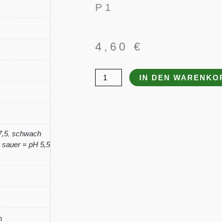
P 1
4,60
€
Chrysanthemum
IN DEN WARENKO
x
hort.
'Citronella'
Menge
7,5
,
schwach
sauer = pH 5,5
n