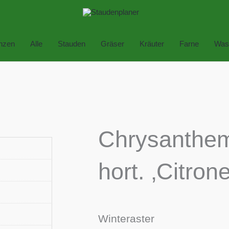
anzen
Alle
Stauden
Gräser
Kräuter
Farne
Was
Chrysanthe
hort. ‚Citrone
Winteraster