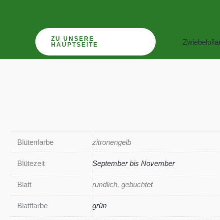
Zum
Inhalt
springen
ZU UNSERE
Zwiebelpfl
HAUPTSEITE
Blütenfarbe
zitronengelb
Blütezeit
September bis November
Blatt
rundlich, gebuchtet
Blattfarbe
grün