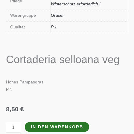
Pflege
Winterschutz erforderlich !
Warengruppe
Gräser
Qualität
P 1
Cortaderia selloana veg
Hohes Pampasgras
P 1
8,50
€
Cortaderia
IN DEN WARENKORB
selloana