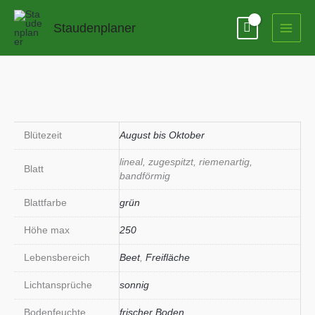
Zum
Inhalt
Staudenplaner
springen
Blütezeit
August bis Oktober
lineal, zugespitzt, riemenartig,
Blatt
bandförmig
Blattfarbe
grün
Höhe max
250
Lebensbereich
Beet
,
Freifläche
Lichtansprüche
sonnig
Bodenfeuchte
frischer Boden