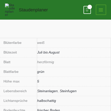
Zum
Inhalt
Staudenplaner
springen
Blütenfarbe
weiß
Blütezeit
Juli bis August
Blatt
herzförmig
Blattfarbe
grün
Höhe max
5
Lebensbereich
Steinanlagen
,
Steinfugen
Lichtansprüche
halbschattig
Bodenfeuchte
frischer Boden