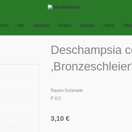
anzen
Alle
Stauden
Gräser
Kräuter
Farne
Was
Deschampsia c
‚Bronzeschleier
Rasen-Schmiele
P 0,5
3,10
€