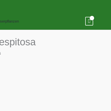
serpflanzen
espitosa
‘