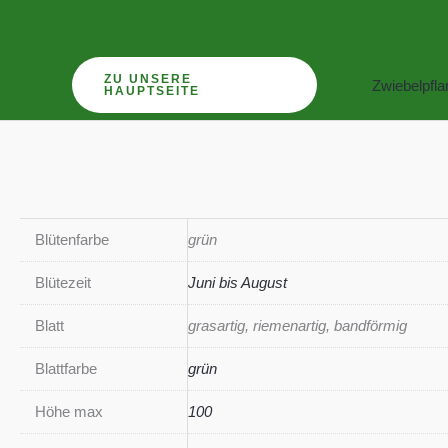
Zum
Inhalt
springen
ZU UNSERE
Zwiebelpfl
HAUPTSEITE
Blütenfarbe
grün
Blütezeit
Juni bis August
Blatt
grasartig, riemenartig, bandförmig
Blattfarbe
grün
Höhe max
100