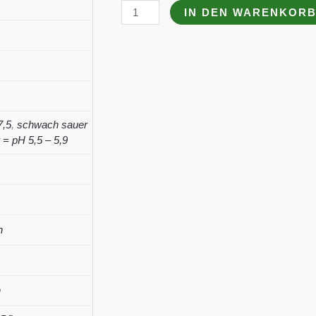
Deschampsia
IN DEN WARENKOR
cespitosa
'Bronzeschleier'
Menge
7,5
,
schwach sauer
= pH 5,5 – 5,9
n
n