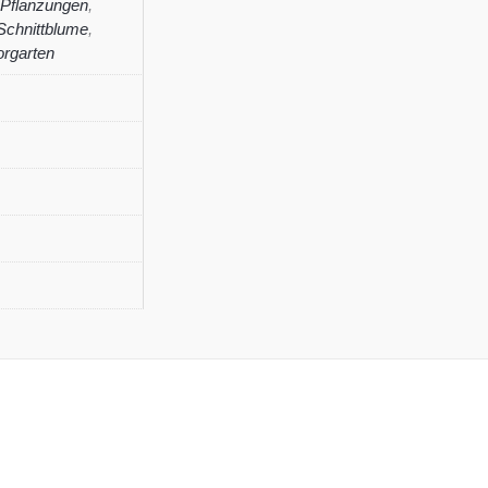
 Pflanzungen
,
Schnittblume
,
orgarten