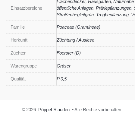
Flächendecker
,
Hausgarten
,
Naturnahe
Einsatzbereiche
öffentliche Anlagen
,
Präriepflanzungen
,
Straßenbegleitgrün
,
Trogbepflanzung
,
V
Familie
Poaceae (Gramineae)
Herkunft
Züchtung / Auslese
Züchter
Foerster (D)
Warengruppe
Gräser
Qualität
P 0,5
© 2026
Pöppel-Stauden
• Alle Rechte vorbehalten