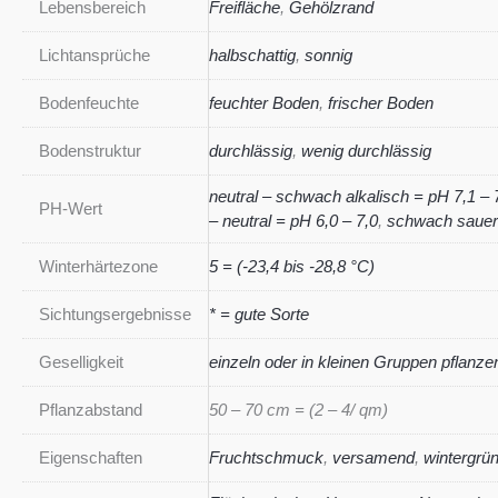
Lebensbereich
Freifläche
,
Gehölzrand
Lichtansprüche
halbschattig
,
sonnig
Bodenfeuchte
feuchter Boden
,
frischer Boden
Bodenstruktur
durchlässig
,
wenig durchlässig
neutral – schwach alkalisch = pH 7,1 – 
PH-Wert
– neutral = pH 6,0 – 7,0
,
schwach sauer 
Winterhärtezone
5 = (-23,4 bis -28,8 °C)
Sichtungsergebnisse
* = gute Sorte
Geselligkeit
einzeln oder in kleinen Gruppen pflanze
Pflanzabstand
50 – 70 cm = (2 – 4/ qm)
Eigenschaften
Fruchtschmuck
,
versamend
,
wintergrü