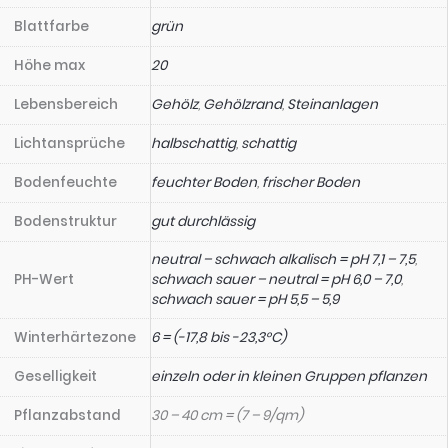
Blattfarbe
grün
Höhe max
20
Lebensbereich
Gehölz
,
Gehölzrand
,
Steinanlagen
Lichtansprüche
halbschattig
,
schattig
Bodenfeuchte
feuchter Boden
,
frischer Boden
Bodenstruktur
gut durchlässig
neutral – schwach alkalisch = pH 7,1 – 7,5
,
PH-Wert
schwach sauer – neutral = pH 6,0 – 7,0
,
schwach sauer = pH 5,5 – 5,9
Winterhärtezone
6 = (-17,8 bis -23,3°C)
Geselligkeit
einzeln oder in kleinen Gruppen pflanzen
Pflanzabstand
30 – 40 cm = (7 – 9/qm)