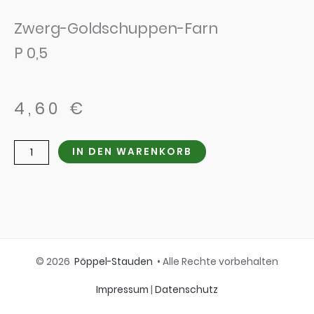
Zwerg-Goldschuppen-Farn
P 0,5
4,60
€
Dryopteris
IN DEN WARENKORB
affinis
'Crispa
Congesta'
Menge
© 2026
Pöppel-Stauden
• Alle Rechte vorbehalten
Impressum
|
Datenschutz