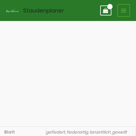
Zum
Staudenplaner
Inhalt
springen
Blatt
gefiedert, fiederartig, lanzettlich, gewellt