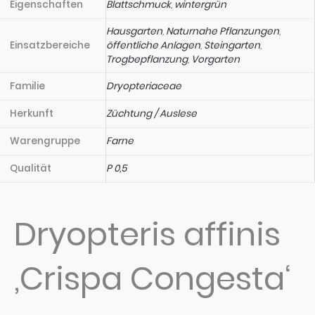
Eigenschaften
Blattschmuck
,
wintergrün
Hausgarten
,
Naturnahe Pflanzungen
,
Einsatzbereiche
öffentliche Anlagen
,
Steingarten
,
Trogbepflanzung
,
Vorgarten
Familie
Dryopteriaceae
Herkunft
Züchtung / Auslese
Warengruppe
Farne
Qualität
P 0,5
Dryopteris affinis
‚Crispa Congesta‘