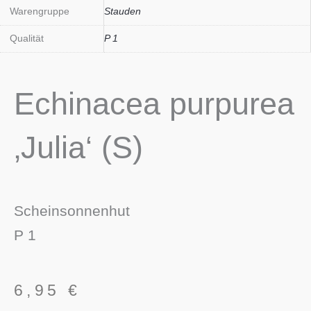
Warengruppe
Stauden
Qualität
P 1
Echinacea purpurea
‚Julia‘ (S)
Scheinsonnenhut
P 1
6,95
€