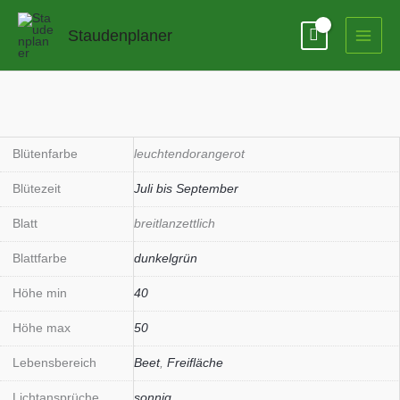
Zum
Inhalt
Staudenplaner
springen
Blütenfarbe
leuchtendorangerot
Blütezeit
Juli bis September
Blatt
breitlanzettlich
Blattfarbe
dunkelgrün
Höhe min
40
Höhe max
50
Lebensbereich
Beet
,
Freifläche
Lichtansprüche
sonnig