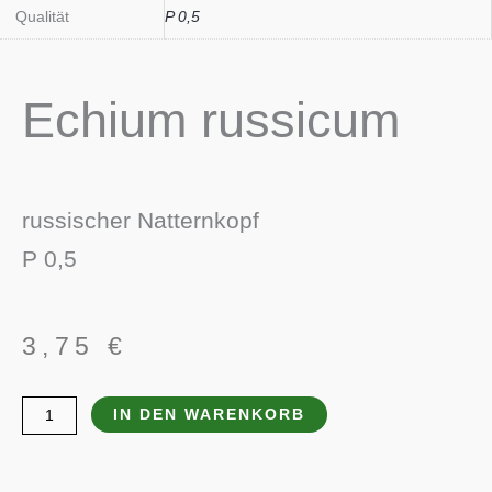
Qualität
P 0,5
Echium russicum
russischer Natternkopf
P 0,5
3,75
€
Echium
IN DEN WARENKORB
russicum
Menge