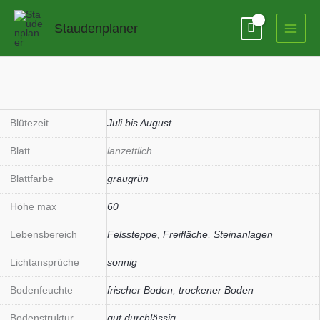
Zum
Inhalt
Staudenplaner
springen
Blütezeit
Juli bis August
Blatt
lanzettlich
Blattfarbe
graugrün
Höhe max
60
Lebensbereich
Felssteppe
,
Freifläche
,
Steinanlagen
Lichtansprüche
sonnig
Bodenfeuchte
frischer Boden
,
trockener Boden
Bodenstruktur
gut durchlässig