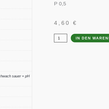
P 0,5
4,60
€
Epimedium
IN DEN WARE
x
cantabrigiense
Menge
chwach sauer = pH