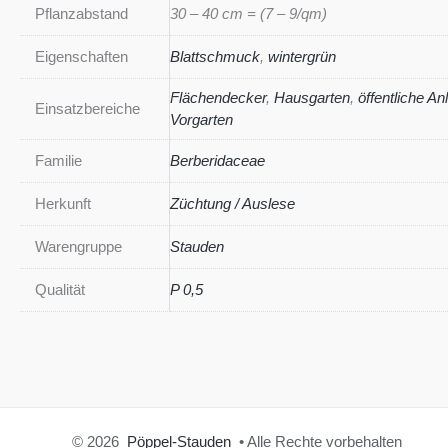
Pflanzabstand
30 – 40 cm = (7 – 9/qm)
Eigenschaften
Blattschmuck
,
wintergrün
Flächendecker
,
Hausgarten
,
öffentliche An
Einsatzbereiche
Vorgarten
Familie
Berberidaceae
Herkunft
Züchtung / Auslese
Warengruppe
Stauden
Qualität
P 0,5
© 2026
Pöppel-Stauden
• Alle Rechte vorbehalten