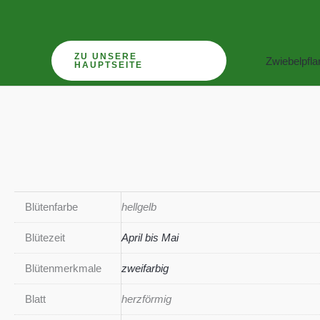
Zum
Inhalt
springen
ZU UNSERE
Zwiebelpfl
HAUPTSEITE
Blütenfarbe
hellgelb
Blütezeit
April bis Mai
Blütenmerkmale
zweifarbig
Blatt
herzförmig