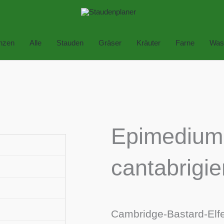
anzen
Alle
Stauden
Gräser
Kräuter
Farne
Was
Epimedium
cantabrigi
Cambridge-Bastard-Elf