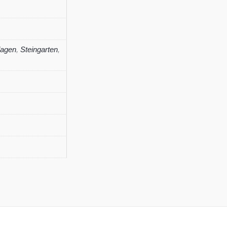
lagen
,
Steingarten
,