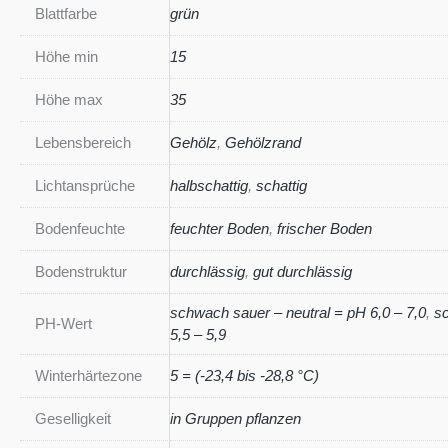
Blattfarbe
grün
Höhe min
15
Höhe max
35
Lebensbereich
Gehölz
,
Gehölzrand
Lichtansprüche
halbschattig
,
schattig
Bodenfeuchte
feuchter Boden
,
frischer Boden
Bodenstruktur
durchlässig
,
gut durchlässig
schwach sauer – neutral = pH 6,0 – 7,0
,
s
PH-Wert
5,5 – 5,9
Winterhärtezone
5 = (-23,4 bis -28,8 °C)
Geselligkeit
in Gruppen pflanzen