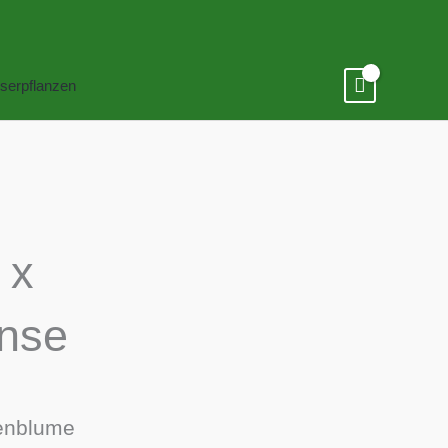
serpflanzen
 x
ense
enblume