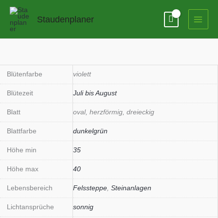
Zum
Inhalt
Staudenplaner
springen
Eryngium
variifolium
Menge
Blütenfarbe
violett
Blütezeit
Juli bis August
Blatt
oval, herzförmig, dreieckig
Blattfarbe
dunkelgrün
Höhe min
35
Höhe max
40
Lebensbereich
Felssteppe
,
Steinanlagen
Lichtansprüche
sonnig