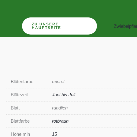
Zum
Inhalt
springen
ZU UNSERE
Zwiebelpfl
HAUPTSEITE
Blütenfarbe
reinrot
Blütezeit
Juni bis Juli
Blatt
rundlich
Blattfarbe
rotbraun
Höhe min
15