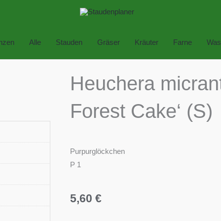
anzen
Alle
Stauden
Gräser
Kräuter
Farne
Was
Heuchera micrant
Forest Cake‘ (S)
Purpurglöckchen
P 1
5,60
€