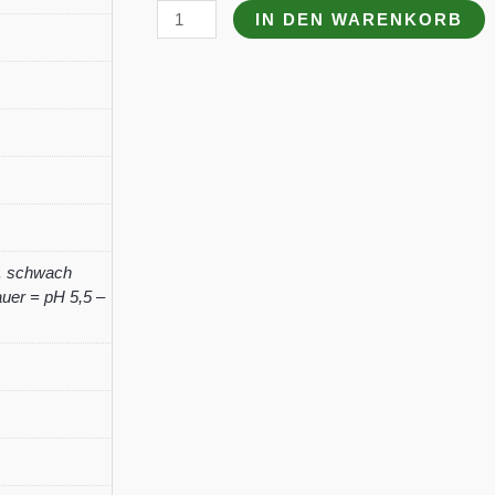
Heuchera
IN DEN WARENKORB
micrantha
'Black
Forest
Cake'
(S)
Menge
,
schwach
uer = pH 5,5 –