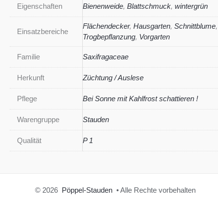
Eigenschaften
Bienenweide
,
Blattschmuck
,
wintergrün
Flächendecker
,
Hausgarten
,
Schnittblume
,
Einsatzbereiche
Trogbepflanzung
,
Vorgarten
Familie
Saxifragaceae
Herkunft
Züchtung / Auslese
Pflege
Bei Sonne mit Kahlfrost schattieren !
Warengruppe
Stauden
Qualität
P 1
© 2026
Pöppel-Stauden
• Alle Rechte vorbehalten