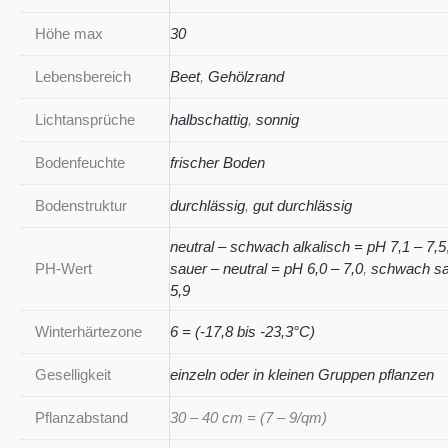
Höhe max
30
Lebensbereich
Beet
,
Gehölzrand
Lichtansprüche
halbschattig
,
sonnig
Bodenfeuchte
frischer Boden
Bodenstruktur
durchlässig
,
gut durchlässig
neutral – schwach alkalisch = pH 7,1 – 7,5
PH-Wert
sauer – neutral = pH 6,0 – 7,0
,
schwach sa
5,9
Winterhärtezone
6 = (-17,8 bis -23,3°C)
Geselligkeit
einzeln oder in kleinen Gruppen pflanzen
Pflanzabstand
30 – 40 cm = (7 – 9/qm)