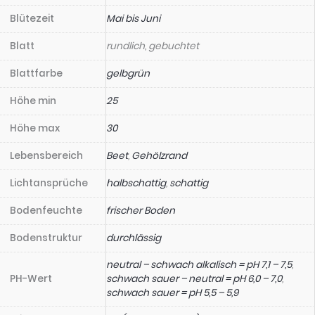
Blütezeit
Mai bis Juni
Blatt
rundlich, gebuchtet
Blattfarbe
gelbgrün
Höhe min
25
Höhe max
30
Lebensbereich
Beet
,
Gehölzrand
Lichtansprüche
halbschattig
,
schattig
Bodenfeuchte
frischer Boden
Bodenstruktur
durchlässig
neutral – schwach alkalisch = pH 7,1 – 7,5
,
PH-Wert
schwach sauer – neutral = pH 6,0 – 7,0
,
schwach sauer = pH 5,5 – 5,9