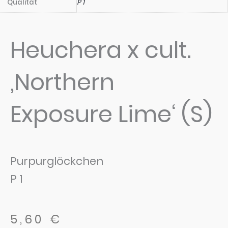
Qualität
P 1
Heuchera x cult.
‚Northern
Exposure Lime‘ (S)
Purpurglöckchen
P 1
5,60
€