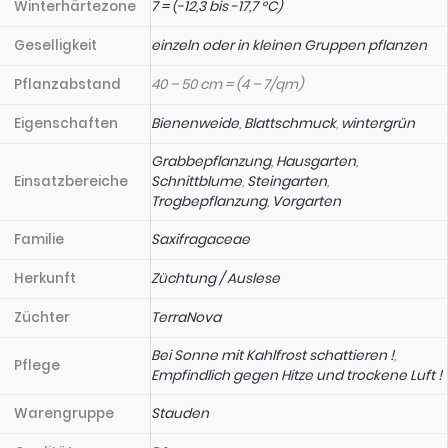
Winterhärtezone
7 = (-12,3 bis -17,7 °C)
Geselligkeit
einzeln oder in kleinen Gruppen pflanzen
Pflanzabstand
40 – 50 cm = (4 – 7/qm)
Eigenschaften
Bienenweide
,
Blattschmuck
,
wintergrün
Grabbepflanzung
,
Hausgarten
,
Einsatzbereiche
Schnittblume
,
Steingarten
,
Trogbepflanzung
,
Vorgarten
Familie
Saxifragaceae
Herkunft
Züchtung / Auslese
Züchter
TerraNova
Bei Sonne mit Kahlfrost schattieren !
,
Pflege
Empfindlich gegen Hitze und trockene Luft !
Warengruppe
Stauden