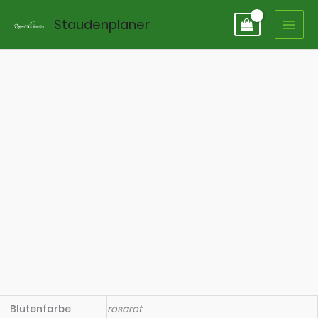
Zum
Staudenplaner
Inhalt
springen
Blütenfarbe
rosarot