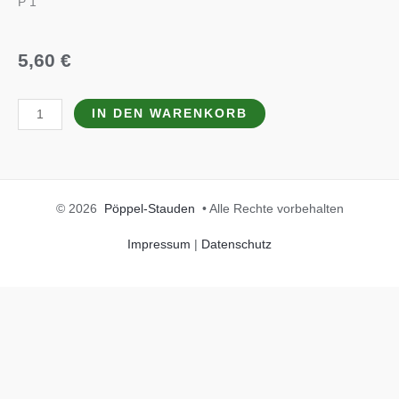
P 1
5,60
€
Heuchera
IN DEN WARENKORB
x
cult.
'Wild
Rose'
© 2026
Pöppel-Stauden
• Alle Rechte vorbehalten
(S)
Menge
Impressum
|
Datenschutz