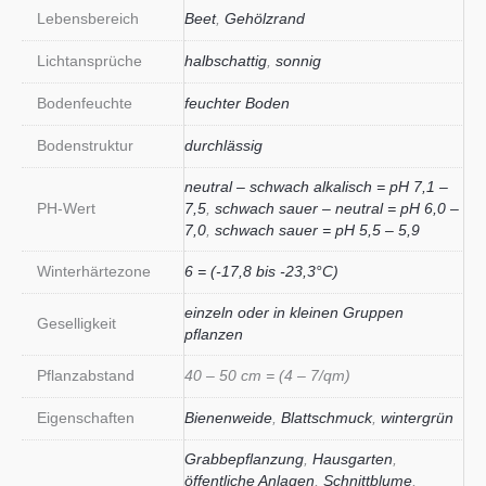
Lebensbereich
Beet
,
Gehölzrand
Lichtansprüche
halbschattig
,
sonnig
Bodenfeuchte
feuchter Boden
Bodenstruktur
durchlässig
neutral – schwach alkalisch = pH 7,1 –
PH-Wert
7,5
,
schwach sauer – neutral = pH 6,0 –
7,0
,
schwach sauer = pH 5,5 – 5,9
Winterhärtezone
6 = (-17,8 bis -23,3°C)
einzeln oder in kleinen Gruppen
Geselligkeit
pflanzen
Pflanzabstand
40 – 50 cm = (4 – 7/qm)
Eigenschaften
Bienenweide
,
Blattschmuck
,
wintergrün
Grabbepflanzung
,
Hausgarten
,
öffentliche Anlagen
,
Schnittblume
,