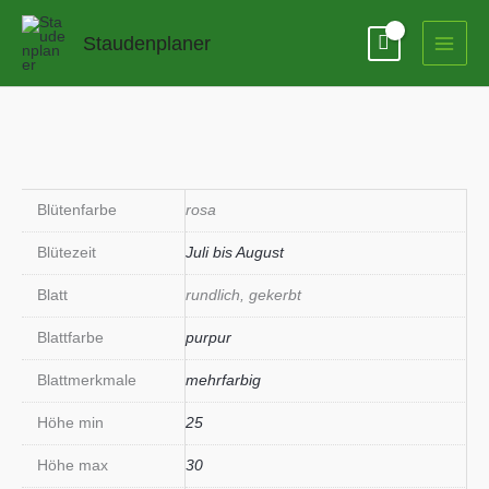
Zum
Inhalt
Staudenplaner
springen
Blütenfarbe
rosa
Blütezeit
Juli bis August
Blatt
rundlich, gekerbt
Blattfarbe
purpur
Blattmerkmale
mehrfarbig
Höhe min
25
Höhe max
30