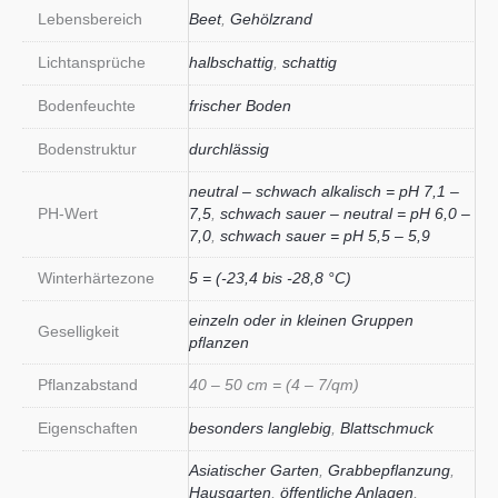
Lebensbereich
Beet
,
Gehölzrand
Lichtansprüche
halbschattig
,
schattig
Bodenfeuchte
frischer Boden
Bodenstruktur
durchlässig
neutral – schwach alkalisch = pH 7,1 –
PH-Wert
7,5
,
schwach sauer – neutral = pH 6,0 –
7,0
,
schwach sauer = pH 5,5 – 5,9
Winterhärtezone
5 = (-23,4 bis -28,8 °C)
einzeln oder in kleinen Gruppen
Geselligkeit
pflanzen
Pflanzabstand
40 – 50 cm = (4 – 7/qm)
Eigenschaften
besonders langlebig
,
Blattschmuck
Asiatischer Garten
,
Grabbepflanzung
,
Hausgarten
,
öffentliche Anlagen
,