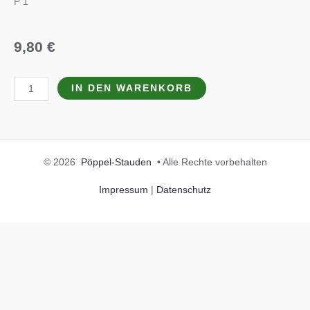
P 1
9,80
€
Hosta
IN DEN WARENKORB
x
fortunei
'Orange
Marmelade'
© 2026
Pöppel-Stauden
• Alle Rechte vorbehalten
Menge
Impressum
|
Datenschutz