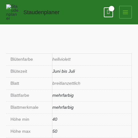
Zum
Inhalt
Staudenplaner
springen
Blütenfarbe
hellviolett
Blütezeit
Juni bis Juli
Blatt
breitlanzettlich
Blattfarbe
mehrfarbig
Blattmerkmale
mehrfarbig
Höhe min
40
Höhe max
50