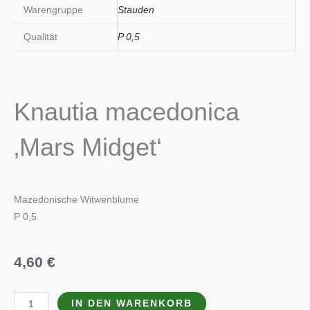
Warengruppe
Stauden
Qualität
P 0,5
Knautia macedonica
‚Mars Midget‘
Mazedonische Witwenblume
P 0,5
4,60
€
Knautia
IN DEN WARENKORB