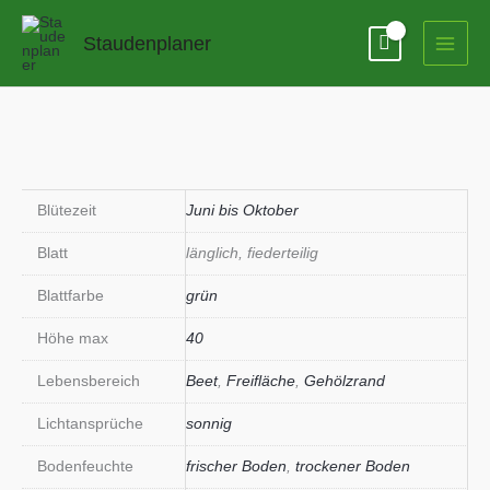
Zum
Inhalt
Staudenplaner
springen
Blütezeit
Juni bis Oktober
Blatt
länglich, fiederteilig
Blattfarbe
grün
Höhe max
40
Lebensbereich
Beet
,
Freifläche
,
Gehölzrand
Lichtansprüche
sonnig
Bodenfeuchte
frischer Boden
,
trockener Boden