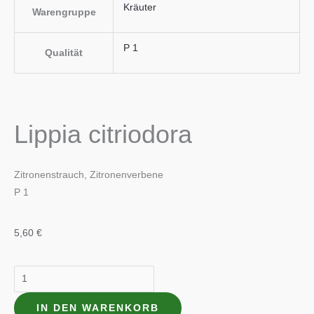
Kräuter
Warengruppe
P 1
Qualität
Lippia citriodora
Zitronenstrauch, Zitronenverbene
P 1
5,60
€
Lippia
citriodora
IN DEN WARENKORB
Menge