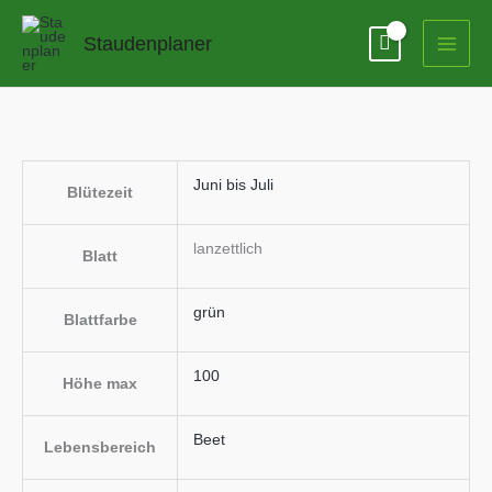
Zum
Inhalt
Staudenplaner
springen
Juni bis Juli
Blütezeit
lanzettlich
Blatt
grün
Blattfarbe
100
Höhe max
Beet
Lebensbereich