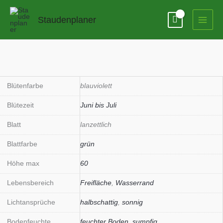
Zum
Inhalt
Staudenplaner
springen
Blütenfarbe
blauviolett
Blütezeit
Juni bis Juli
Blatt
lanzettlich
Blattfarbe
grün
Höhe max
60
Lebensbereich
Freifläche
,
Wasserrand
Lichtansprüche
halbschattig
,
sonnig
Bodenfeuchte
feuchter Boden
,
sumpfig