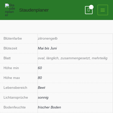
Zum
Inhalt
Staudenplaner
springen
Paeonia
Hybride
'Bartzella'
Blütenfarbe
zitronengelb
Menge
Blütezeit
Mai bis Juni
Blatt
oval, länglich, zusammengesetzt, mehrteilig
Höhe min
60
Höhe max
80
Lebensbereich
Beet
Lichtansprüche
sonnig
Bodenfeuchte
frischer Boden