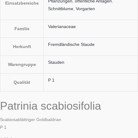
Pflanzungen
,
öffentliche Anlagen
,
Einsatzbereiche
Schnittblume
,
Vorgarten
Valerianaceae
Familie
Fremdländische Staude
Herkunft
Stauden
Warengruppe
P 1
Qualität
Patrinia scabiosifolia
Scabiosablättriger Goldbaldrian
P 1