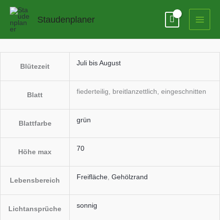
Zum
Patrinia
Inhalt
scabiosifolia
Staudenplaner
springen
Menge
Juli bis August
Blütezeit
fiederteilig, breitlanzettlich, eingeschnitten
Blatt
grün
Blattfarbe
70
Höhe max
Freifläche
,
Gehölzrand
Lebensbereich
sonnig
Lichtansprüche