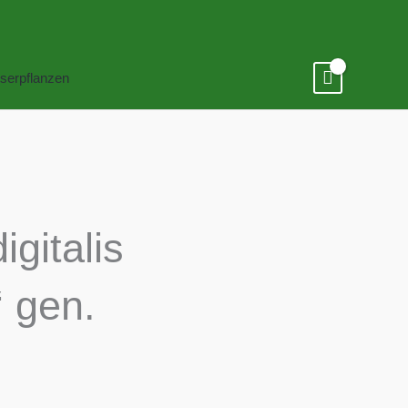
serpflanzen
gitalis
 gen.