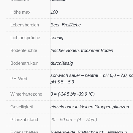
Höhe max
100
Lebensbereich
Beet
,
Freifläche
Lichtansprüche
sonnig
Bodenfeuchte
frischer Boden
,
trockener Boden
Bodenstruktur
durchlässig
schwach sauer – neutral = pH 6,0 – 7,0
,
s
PH-Wert
pH 5,5 – 5,9
Winterhärtezone
3 = (-34,5 bis -39,9 °C)
Geselligkeit
einzeln oder in kleinen Gruppen pflanzen
Pflanzabstand
40 – 50 cm = (4 – 7/qm)
Eigenschaften
Bienenweide
,
Blattschmuck
,
wintergrün