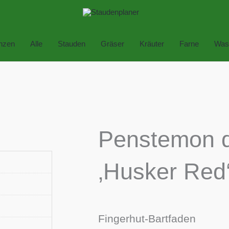
anzen
Alle
Stauden
Gräser
Kräuter
Farne
Was
Penstemon di
‚Husker Red‘
Fingerhut-Bartfaden