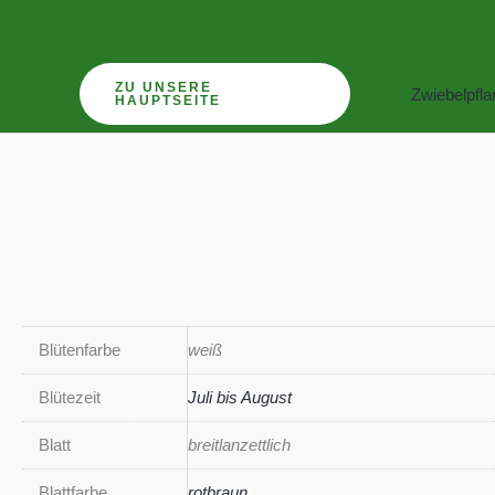
Zum
Inhalt
springen
ZU UNSERE
Zwiebelpfl
HAUPTSEITE
Blütenfarbe
weiß
Blütezeit
Juli bis August
Blatt
breitlanzettlich
Blattfarbe
rotbraun