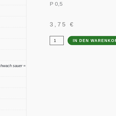
P 0,5
3,75
€
Penstemon
IN DEN WARENKO
digitalis
'Husker
Red'
chwach sauer =
gen.
Menge