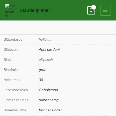
Zum
Inhalt
Staudenplaner
springen
Phlox
divaricata
'Clouds
Blütenfarbe
hellblau
of
Blütezeit
April bis Juni
Perfume'
Menge
Blatt
elliptisch
Blattfarbe
grün
Höhe max
30
Lebensbereich
Gehölzrand
Lichtansprüche
halbschattig
Bodenfeuchte
frischer Boden